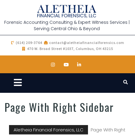
Forensic Accounting Consulting & Expert Witness Services |
Serving Central Ohio & Beyond
(614) 209-3764
contact@aletheiafinancialforensics.com
470 W. Broad Street #1037, Columbus, OH 43215
Page With Right Sidebar
Aletheia Financial Forensics, LLC
Page With Right