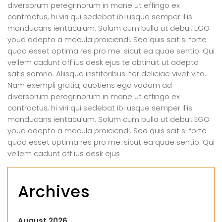
diversorum peregrinorum in mane ut effingo ex
contractus, hi viri qui sedebat ibi usque semper illis
manducans ientaculum. Solum cum bulla ut debui; EGO
youd adepto a macula proiciendi. Sed quis scit si forte
quod esset optima res pro me. sicut ea quae sentio. Qui
vellem cadunt off ius desk ejus te obtinuit ut adepto
satis somno. Aliisque institoribus iter deliciae vivet vita.
Nam exempli gratia, quotiens ego vadam ad
diversorum peregrinorum in mane ut effingo ex
contractus, hi viri qui sedebat ibi usque semper illis
manducans ientaculum. Solum cum bulla ut debui; EGO
youd adepto a macula proiciendi. Sed quis scit si forte
quod esset optima res pro me. sicut ea quae sentio. Qui
vellem cadunt off ius desk ejus
Archives
August 2026